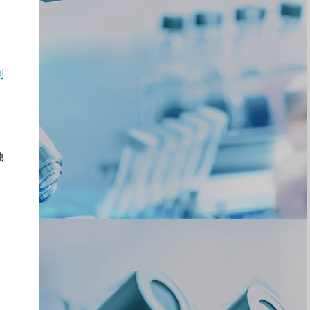
列
融
，