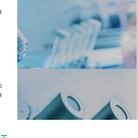
操
，
如
操