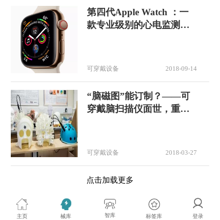
第四代Apple Watch ：一
款专业级别的心电监测设
备
可穿戴设备
2018-09-14
“脑磁图”能订制？——可
穿戴脑扫描仪面世，重量
不足2斤！
可穿戴设备
2018-03-27
点击加载更多
智库
标签库
主页
械库
登录