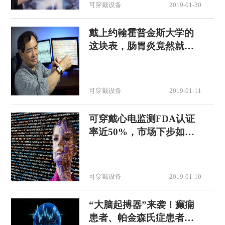
可穿戴设备
2019-01-30
戴上约翰霍普金斯大学的
这块表，肠胃炎竟然就好
了！
可穿戴设备
2019-01-11
可穿戴心电监测FDA认证
率近50%，市场下步如何
博弈
可穿戴设备
2019-01-10
“大脑起搏器”来袭！癫痫
患者、帕金森氏症患者的