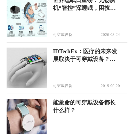
世界睡眠日重磅：无创脑
机“智控”深睡眠，困扰全
球10亿人的打鼾难题迎颠
覆式解决方案
可穿戴设备
2026-03-24
IDTechEx：医疗的未来发
展取决于可穿戴设备？
（第二部分）
可穿戴设备
2019-09-20
能救命的可穿戴设备都长
什么样？