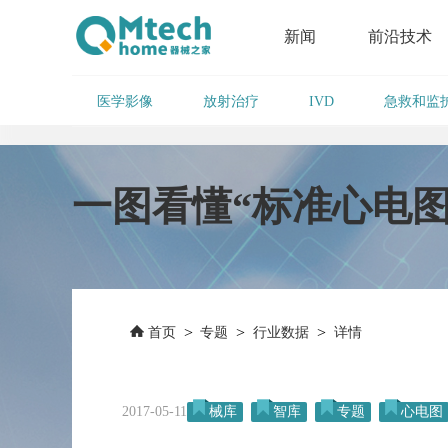
新闻
前沿技术
医学影像
放射治疗
急救和监
IVD
一图看懂“标准心电图
>
>
>
首页
专题
行业数据
详情
2017-05-11
械库
智库
专题
心电图