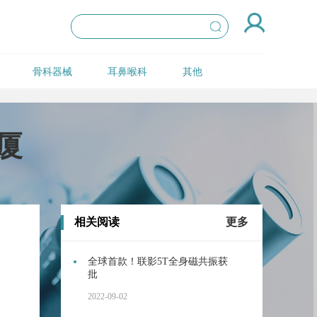
骨科器械
耳鼻喉科
其他
厦
相关阅读
更多
全球首款！联影5T全身磁共振获
批
2022-09-02