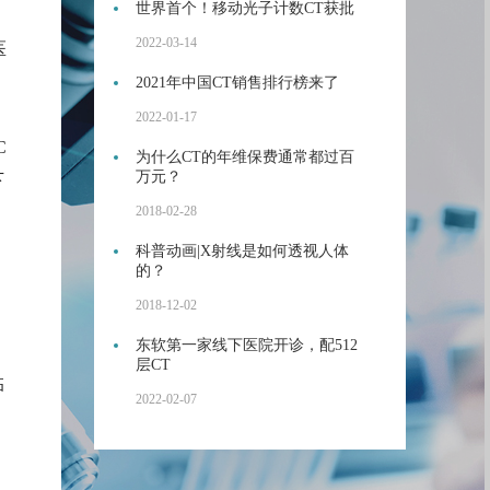
世界首个！移动光子计数CT获批
2022-03-14
医
2021年中国CT销售排行榜来了
2022-01-17
C
为什么CT的年维保费通常都过百
万元？
下
2018-02-28
科普动画|X射线是如何透视人体
的？
2018-12-02
东软第一家线下医院开诊，配512
层CT
临
2022-02-07