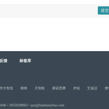
提交
反馈
标签库
华大智造
精锋
天智航
康诺思腾
术锐
艾迪迈
澳
/ 18550298665 / qxzj@landianyiliao.com