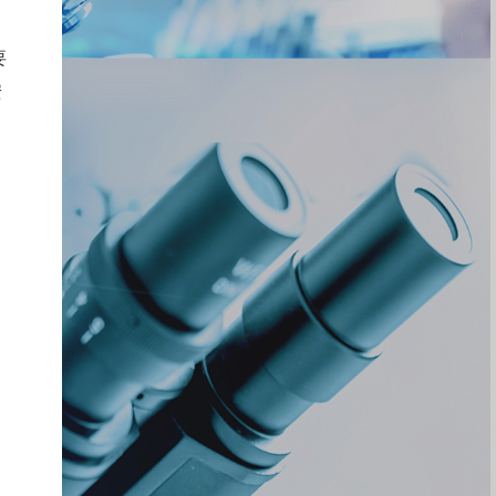
要
安
。