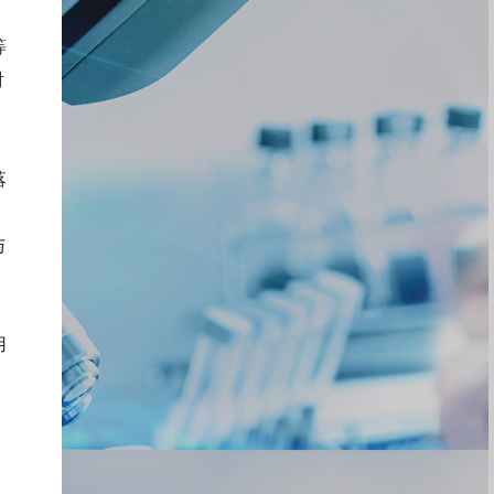
等
射
落
与
用