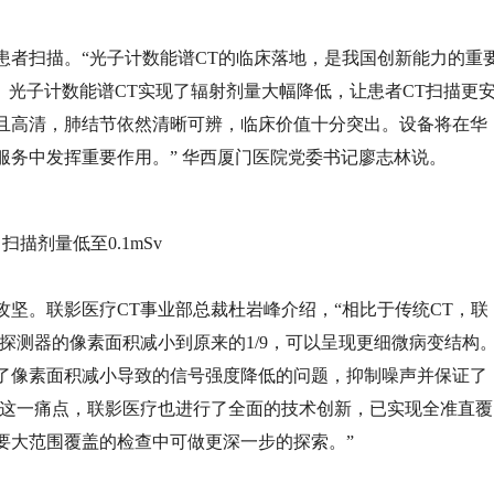
患者扫描。“光子计数能谱CT的临床落地，是我国创新能力的重
破。光子计数能谱CT实现了辐射剂量大幅降低，让患者CT扫描更
且高清，肺结节依然清晰可辨，临床价值十分突出。设备将在华
服务中发挥重要作用。” 华西厦门医院党委书记廖志林说。
，扫描剂量低至0.1mSv
坚。联影医疗CT事业部总裁杜岩峰介绍，“相比于传统CT，联
探测器的像素面积减小到原来的1/9，可以呈现更细微病变结构
了像素面积减小导致的信号强度降低的问题，抑制噪声并保证了
理这一痛点，联影医疗也进行了全面的技术创新，已实现全准直覆
要大范围覆盖的检查中可做更深一步的探索。”