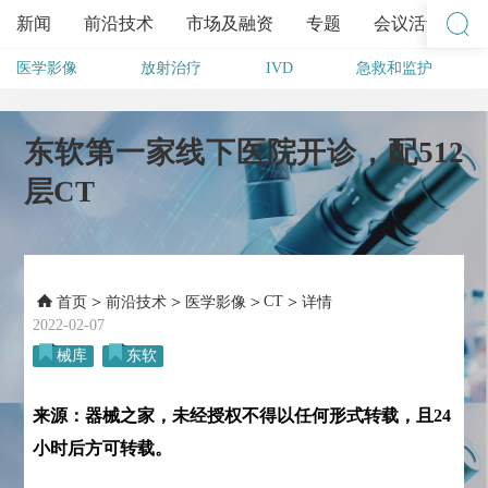
新闻
前沿技术
市场及融资
专题
会议活动
医学影像
放射治疗
IVD
急救和监护
其他
东软第一家线下医院开诊，配512
层CT
>
>
>
CT
>
首页
前沿技术
医学影像
详情
2022-02-07
械库
东软
来源：器械之家，未经授权不得以任何形式转载，且24
小时后方可转载。