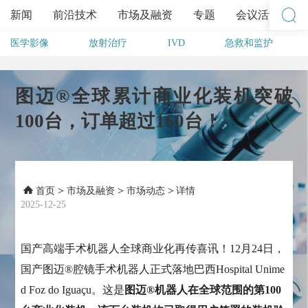
新闻
前沿技术
市场及融资
专题
会议活动
医学影像
放射治疗
IVD
急救和监护
其他
图迈®全球累计商业化装机突破
100台，订单超过160台！
>
>
>
首页
市场及融资
市场动态
详情
2025-12-25
国产高端手术机器人全球商业化再传喜讯！12月24日，
国产图迈®腔镜手术机器人正式落地巴西Hospital Unime
d Foz do Iguaçu。这是
图迈®机器人在全球范围的第100