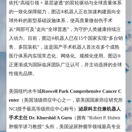
依托“高端引领 + 基层渗透”的双轮驱动与全球质量体系
的一致化保障能力，图迈®机器人正在加速构建面向全
球外科的新型基础设施体系，使高质量微创伤手术
从“局部可及”走向“全球普惠”，为守护人类健康持续注
入动力。目前，图迈®机器人已在15个国家实现“多台销
售、多院装机”，这是国产手术机器人首次在多个成熟
医疗体系内实现常态化、网络化、规模化使用。图迈®
正逐渐成为国际临床团队广泛认可，并主动选择的全球
性领先品牌。
美国纽约水牛城
Roswell Park Comprehensive Cancer C
enter
（美国顶级癌症中心之一，获美国国家癌症研究所
NCI授予最高等级癌症中心称号）
泌尿科主任兼机器人
手术主任 Dr. Khurshid A Guru
（拥有 “Robert P. Huben
肿瘤学讲习教授” 头衔，美国泌尿肿瘤学领域最高专业