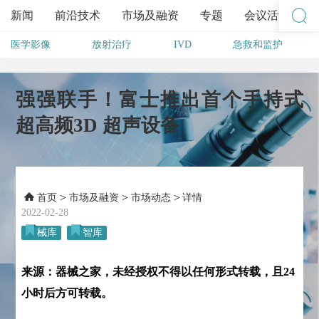
新闻
前沿技术
市场及融资
专题
会议活动
医学影像
放射治疗
IVD
急救和监护
其他
强强联手！富士推出首个手持式
超高频3D 超声设备
>
>
>
首页
市场及融资
市场动态
详情
2022-02-28
械库
智库
来源：器械之家，未经授权不得以任何形式转载，且24
小时后方可转载。