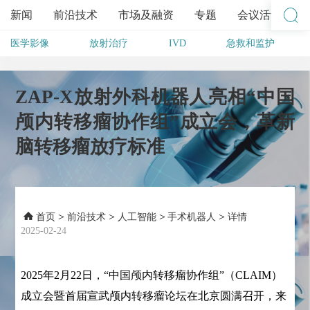
新闻
前沿技术
市场及融资
专题
会议活动
医学影像
放射治疗
IVD
急救和监护
其他
ZAP-X放射外科机器人亮相“中国
颅内转移瘤协作组”成立会，革新
脑转移瘤放疗标准
>
>
>
>
首页
前沿技术
人工智能
手术机器人
详情
2025-02-24
2025年2月22日，“中国颅内转移瘤协作组”（CLAIM）
成立会暨首届宣武颅内转移瘤论坛在北京圆满召开，来