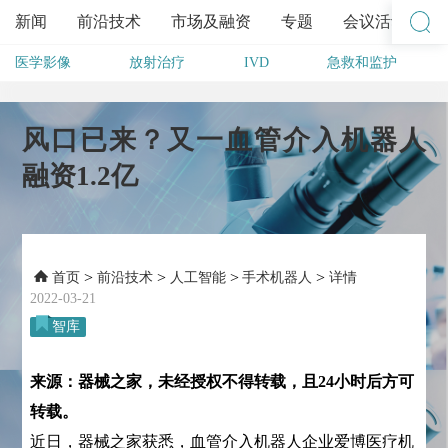
新闻
前沿技术
市场及融资
专题
会议活动
医学影像
放射治疗
IVD
急救和监护
其他
风口已来？又一血管介入机器人
融资1.2亿
>
>
>
>
首页
前沿技术
人工智能
手术机器人
详情
2022-03-21
智库
来源：器械之家，未经授权不得转载，且24小时后方可
转载。
近日，器械之家获悉，血管介入机器人企业爱博医疗机