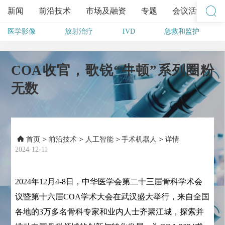
新闻
前沿技术
市场及融资
专题
会议活动
医学影像
放射治疗
IVD
急救和监护
其他
COA收官，歌锐“牛顿”系列圈粉
无数
>
>
>
>
首页
前沿技术
人工智能
手术机器人
详情
2024-12-11
2024年12月4-8日，中华医学会第二十三届骨科学术会
议暨第十六届COA学术大会在武汉盛大举行，来自全国
各地的3万多名骨科专家和业内人士齐聚江城，探索并