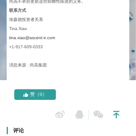
尚高不承担更新这些前瞻性陈述的义务。
联系方式
埃森德投资者关系
Tina Xiao
tina.xiao@ascent-ir.com
+1-917-609-0333
消息来源 : 尚高集团
赞（0）
评论