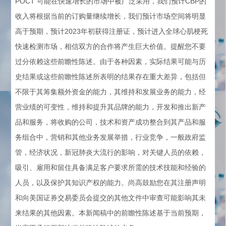
POCT 可能在快速增长的市场中被广泛采用，我们预计CBP的
收入将根据当前的订购量继续增长，我们预计市场空间将明显
高于预期，预计2023年初获得注册证，预计进入全球心肌梗死
快速检测市场，相信双方的合作将产生巨大价值。提醒您不要
过分依赖这些前瞻性陈述。由于各种因素，实际结果可能与历
史结果或这些前瞻性陈述所表明的结果存在重大差异，包括但
不限于其筹集额外资金的能力，其维持和发展业务的能力，经
营业绩的可变性，维持和提升其品牌的能力，开发和推出新产
品和服务，将收购的公司，技术和资产成功整合到其产品和服
务组合中，营销和其他业务发展举措，行业竞争，一般政府监
管，经济状况，新冠肺炎大流行的影响，对关键人员的依赖，
吸引、雇用和留住具备满足客户要求所需的技术技能和经验的
人员，以及保护其知识产权的能力。尚高鼓励您在其注册声明
和向美国证券交易委员会提交的其他文件中审查可能影响其未
来结果的其他因素。本新闻稿中的前瞻性陈述基于当前预期，