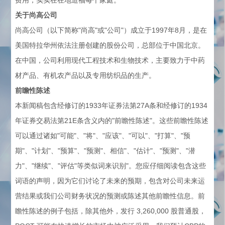
费用，实实在在地造福每个家庭。"
关于尚高公司
尚高公司（以下简称"尚高"或"公司"）成立于1997年8月，是在
美国特拉华州依法注册创建的股份公司，总部位于中国北京。
在中国，公司利用现代工程技术和生物技术，主要致力于中药
材产品、有机农产品以及专用纺织品的生产。
前瞻性陈述
本新闻稿包含经修订的1933年证券法第27A条和经修订的1934
年证券交易法第21E条含义内的"前瞻性陈述"。这些前瞻性陈述
可以通过诸如"可能"、"将"、"应该"、"可以"、"打算"、"预
期"、"计划"、"预算"、"预测"、相信"、"估计"、"预测"、"潜
力"、"继续"、"评估"等类似词来识别"。您应仔细阅读包含这些
词语的声明，因为它们讨论了未来的预期，包含对公司未来运
营结果或我们公司财务状况的预测或陈述其他前瞻性信息。前
瞻性陈述的例子包括，除其他外，发行 3,260,000 股普通股，