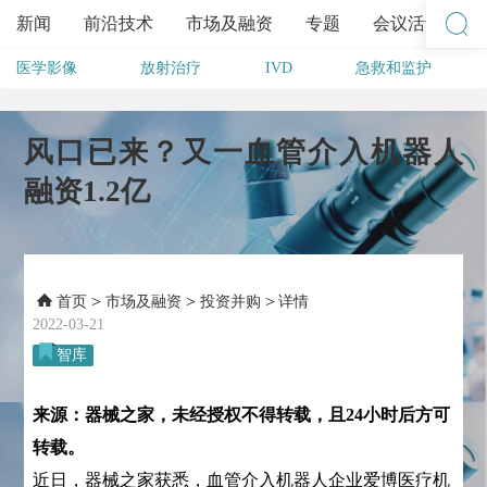
新闻
前沿技术
市场及融资
专题
会议活动
医学影像
放射治疗
IVD
急救和监护
其他
风口已来？又一血管介入机器人
融资1.2亿
>
>
>
首页
市场及融资
投资并购
详情
2022-03-21
智库
来源：器械之家，未经授权不得转载，且24小时后方可
转载。
近日，器械之家获悉，血管介入机器人企业爱博医疗机