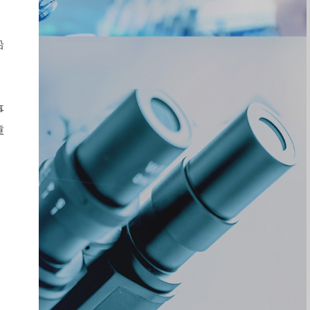
沿
事
重