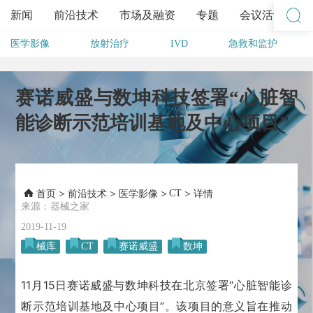
新闻
前沿技术
市场及融资
专题
会议活动
医学影像
放射治疗
IVD
急救和监护
其他
赛诺威盛与数坤科技签署“心脏智
能诊断示范培训基地及中心项目”
>
>
>
CT
>
首页
前沿技术
医学影像
详情
来源：器械之家
2019-11-19
械库
CT
赛诺威盛
数坤
11月15日赛诺威盛与数坤科技在北京签署“心脏智能诊
断示范培训基地及中心项目”。
该项目的意义旨在推动