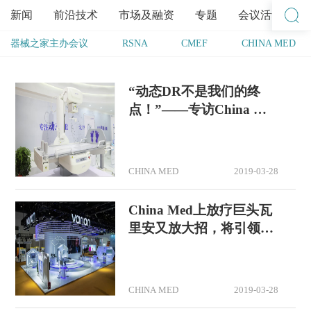
新闻
前沿技术
市场及融资
专题
会议活动
器械之家主办会议
RSNA
CMEF
CHINA MED
“动态DR不是我们的终
点！”——专访China Me
d上的安健科技
CHINA MED
2019-03-28
China Med上放疗巨头瓦
里安又放大招，将引领哪
些行业变革？
CHINA MED
2019-03-28