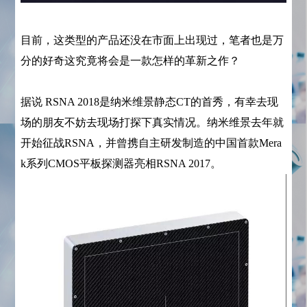
目前，这类型的产品还没在市面上出现过，笔者也是万
分的好奇这究竟将会是一款怎样的革新之作？
据说
RSNA 2018是纳米维景静态CT的首秀，有幸去现
场的朋友不妨去现场打探下真实情况。
纳米维景去年就
开始征战
RSNA，并
曾
携自主研发制造的中国首款Mera
k系列CMOS平板探测器亮相
RSNA 2017。