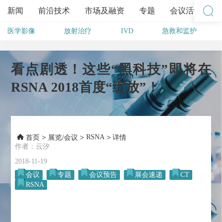
新闻
前沿技术
市场及融资
专题
会议活动
医学影像
放射治疗
IVD
急救和监护
其他
看点剧透！这些“黑科技”即将在
RSNA 2018首度“绽放”！
>
>
RSNA
>
首页
展览/会议
详情
作者：云汐
2018-11-19
会议
专题
会议预告
展会速递
CT
RSNA