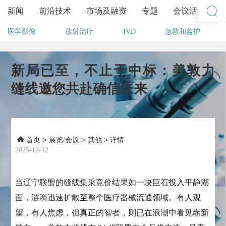
新闻
前沿技术
市场及融资
专题
会议活动
医学影像
放射治疗
IVD
急救和监护
其他
新局已至，不止于中标：美敦力
缝线邀您共赴确信未来
>
>
>
首页
展览/会议
其他
详情
2025-12-12
当辽宁联盟的缝线集采竞价结果如一块巨石投入平静湖
面，涟漪迅速扩散至整个医疗器械流通领域。有人观
望，有人焦虑，但真正的智者，则已在浪潮中看见崭新