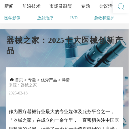
新闻
前沿技术
市场及融资
专题
会议活动
医学影像
放射治疗
IVD
急救和监护
其他
器械之家：2025十大医械创新产
品
>
>
>
首页
专题
优秀产品
详情
来源：器械之家
2025-02-18
作为医疗器械行业最大的专业媒体及服务平台之一，
「器械之家」在成立的十余年里，一直密切关注中国医
疗科技的发展，记录了一个又一个值得铭记的「高光」