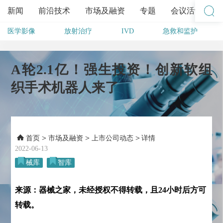
新闻
前沿技术
市场及融资
专题
会议活动
医学影像
放射治疗
IVD
急救和监护
其他
A轮2.1亿！强生投资！创新软组
织手术机器人来了
>
>
>
首页
市场及融资
上市公司动态
详情
2022-06-13
械库
智库
来源：器械之家，未经授权不得转载，且24小时后方可
转载。