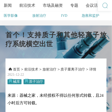
新闻
前沿技术
市场及融资
专题
会议活动
医学影像
放射治疗
IVD
急救和监护
其他
首个！支持质子和其他轻离子放
疗系统横空出世
>
>
>
>
首页
前沿技术
放射治疗
质子重离子治疗
详情
2021-12-22
械库
质子治疗
来源：器械之家，未经授权不得以任何形式转载，且24
小时后方可转载。